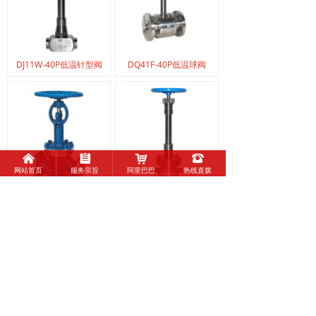
DJ11W-40P低温针型阀
DQ41F-40P低温球阀
낀
뀳
낙
뀰
网站首页
服务宗旨
阿里巴巴
热线直拨
DJ41Y低温截止阀
DJ61F-40P低温截止阀
上一页
1
/
2
下一页